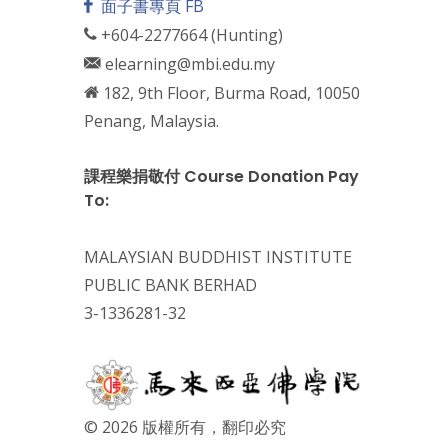
面子書專頁 FB
+604-2277664 (Hunting)
elearning@mbi.edu.my
182, 9th Floor, Burma Road, 10050
Penang, Malaysia.
課程樂捐敬付 Course Donation Pay
To:
MALAYSIAN BUDDHIST INSTITUTE
PUBLIC BANK BERHAD
3-1336281-32
© 2026 版權所有，翻印必究