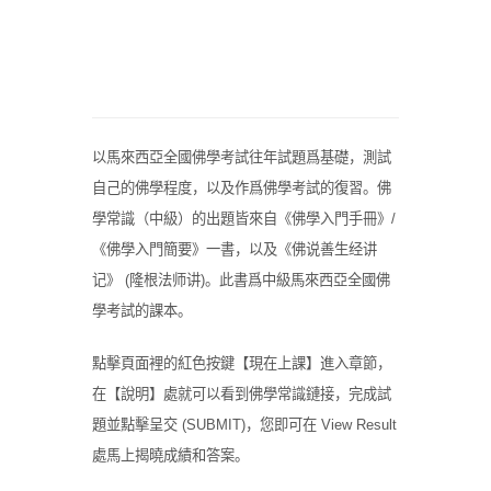
以馬來西亞全國佛學考試往年試題爲基礎，測試
自己的佛學程度，以及作爲佛學考試的復習。佛
學常識（中級）的出題皆來自《佛學入門手冊》/
《佛學入門簡要》一書，以及《佛说善生经讲
记》 (隆根法师讲)。此書爲中級馬來西亞全國佛
學考試的課本。
點擊頁面裡的紅色按鍵【現在上課】進入章節，
在【說明】處就可以看到佛學常識鏈接，完成試
題並點擊呈交 (SUBMIT)，您即可在 View Result
處馬上揭曉成績和答案。