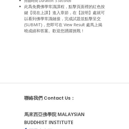
持續時間 Duration:
5 seconds
此爲免費佛學常識課程，點擊頁面裡的紅色按
鍵【現在上課】進入章節，在【說明】處就可
以看到佛學常識鏈接，完成試題並點擊呈交
(SUBMIT)，您即可在 View Result 處馬上揭
曉成績和答案。歡迎您踴躍挑戰！
聯絡我們 Contact Us：
馬來西亞佛學院 MALAYSIAN
BUDDHIST INSTITUTE