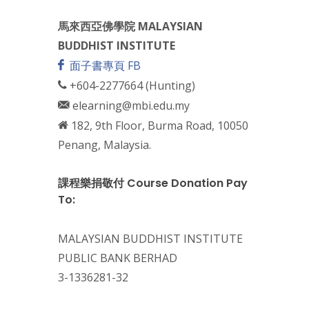
馬來西亞佛學院 MALAYSIAN
BUDDHIST INSTITUTE
面子書專頁 FB
+604-2277664 (Hunting)
elearning@mbi.edu.my
182, 9th Floor, Burma Road, 10050
Penang, Malaysia.
課程樂捐敬付 Course Donation Pay
To:
MALAYSIAN BUDDHIST INSTITUTE
PUBLIC BANK BERHAD
3-1336281-32